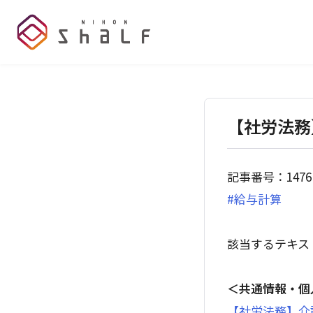
【社労法務
記事番号：1476
#給与計算
該当するテキス
＜共通情報・個
【社労法務】介